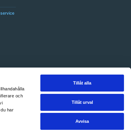
service
Tillåt alla
illhandahålla
ifierare och
Tillåt urval
vi
 du har
Avvisa