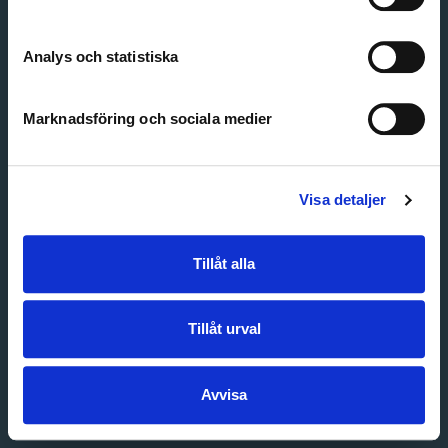
Create account
Forgot password
Customer service
Analys och statistiska
Marknadsföring och sociala medier
Visa detaljer
Tillåt alla
Tillåt urval
Avvisa