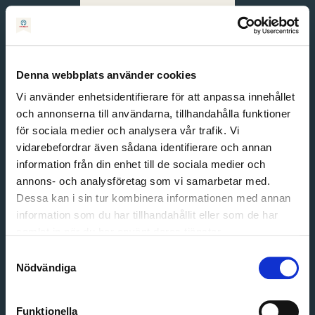
Svenska
English
Denna webbplats använder cookies
Vi använder enhetsidentifierare för att anpassa innehållet
och annonserna till användarna, tillhandahålla funktioner
för sociala medier och analysera vår trafik. Vi
vidarebefordrar även sådana identifierare och annan
information från din enhet till de sociala medier och
annons- och analysföretag som vi samarbetar med.
Dessa kan i sin tur kombinera informationen med annan
information som du har tillhandahållit eller som de har
Email address
samlat in när du har använt deras tjänster.
Password
Samtyckesval
Nödvändiga
Login
Funktionella