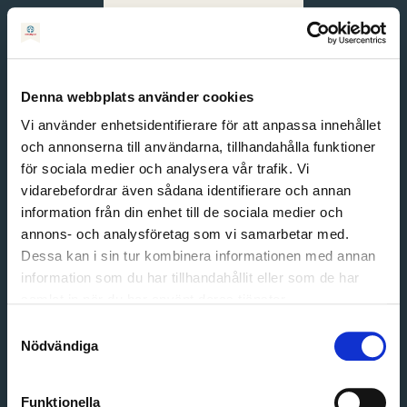
Svenska
English
Denna webbplats använder cookies
Vi använder enhetsidentifierare för att anpassa innehållet
och annonserna till användarna, tillhandahålla funktioner
för sociala medier och analysera vår trafik. Vi
vidarebefordrar även sådana identifierare och annan
information från din enhet till de sociala medier och
annons- och analysföretag som vi samarbetar med.
Dessa kan i sin tur kombinera informationen med annan
information som du har tillhandahållit eller som de har
Email address
samlat in när du har använt deras tjänster.
Password
Samtyckesval
Nödvändiga
Login
Funktionella