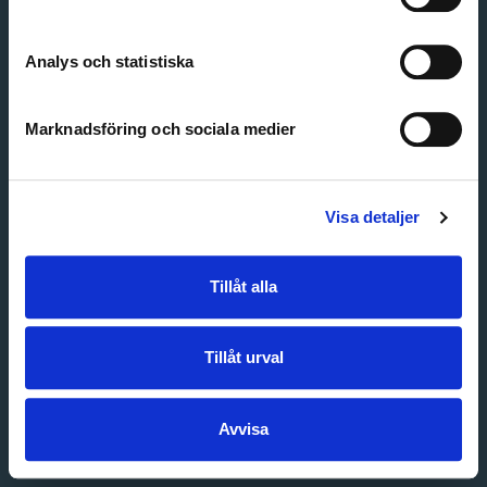
Create account
Forgot password
Customer service
Analys och statistiska
Marknadsföring och sociala medier
Visa detaljer
Tillåt alla
Tillåt urval
Avvisa