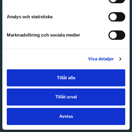
Create account
Forgot password
Customer service
Analys och statistiska
Marknadsföring och sociala medier
Visa detaljer
Tillåt alla
Tillåt urval
Avvisa