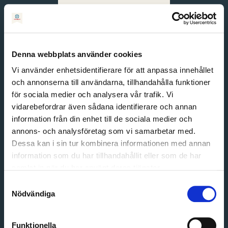
Svenska
English
Denna webbplats använder cookies
Vi använder enhetsidentifierare för att anpassa innehållet
och annonserna till användarna, tillhandahålla funktioner
för sociala medier och analysera vår trafik. Vi
vidarebefordrar även sådana identifierare och annan
information från din enhet till de sociala medier och
annons- och analysföretag som vi samarbetar med.
Dessa kan i sin tur kombinera informationen med annan
information som du har tillhandahållit eller som de har
Email address
samlat in när du har använt deras tjänster.
Password
Samtyckesval
Nödvändiga
Login
Funktionella