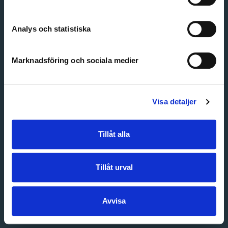
Create account
Forgot password
Customer service
Analys och statistiska
Marknadsföring och sociala medier
Visa detaljer
Tillåt alla
Tillåt urval
Avvisa