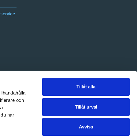
service
Tillåt alla
illhandahålla
ifierare och
Tillåt urval
vi
 du har
Avvisa