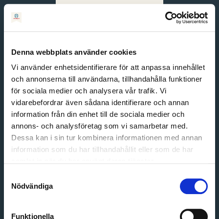
Svenska
English
Denna webbplats använder cookies
Vi använder enhetsidentifierare för att anpassa innehållet
och annonserna till användarna, tillhandahålla funktioner
för sociala medier och analysera vår trafik. Vi
vidarebefordrar även sådana identifierare och annan
information från din enhet till de sociala medier och
annons- och analysföretag som vi samarbetar med.
Dessa kan i sin tur kombinera informationen med annan
information som du har tillhandahållit eller som de har
Email address
samlat in när du har använt deras tjänster.
Password
Samtyckesval
Nödvändiga
Login
Funktionella