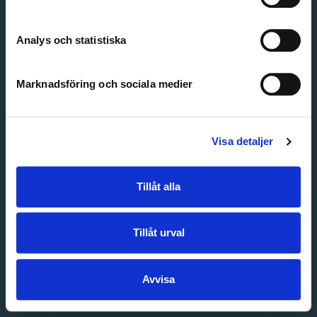
Create account
Forgot password
Customer service
Analys och statistiska
Marknadsföring och sociala medier
Visa detaljer
Tillåt alla
Tillåt urval
Avvisa