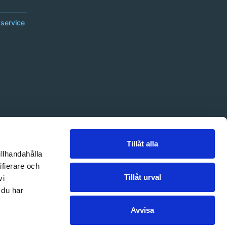
service
Tillåt alla
illhandahålla
ifierare och
Tillåt urval
vi
 du har
Avvisa