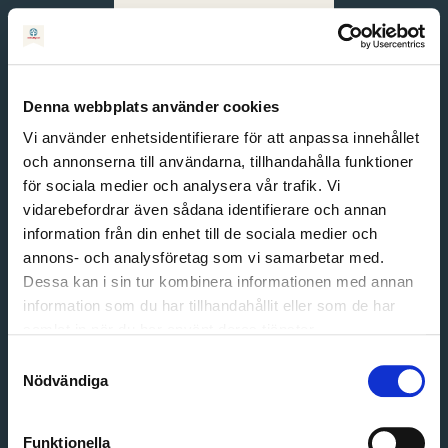
Svenska
English
Denna webbplats använder cookies
Vi använder enhetsidentifierare för att anpassa innehållet
och annonserna till användarna, tillhandahålla funktioner
för sociala medier och analysera vår trafik. Vi
vidarebefordrar även sådana identifierare och annan
information från din enhet till de sociala medier och
annons- och analysföretag som vi samarbetar med.
Dessa kan i sin tur kombinera informationen med annan
information som du har tillhandahållit eller som de har
Email address
samlat in när du har använt deras tjänster.
Password
Samtyckesval
Nödvändiga
Login
Funktionella