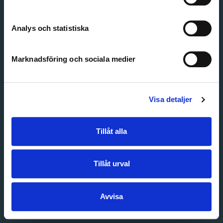
Create account
Forgot password
Customer service
Analys och statistiska
Marknadsföring och sociala medier
Visa detaljer
Tillåt alla
Tillåt urval
Avvisa