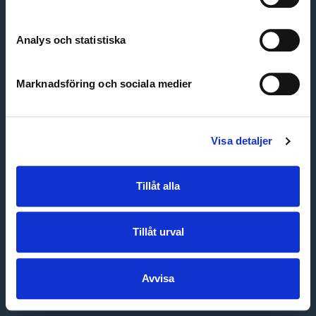
Create account
Forgot password
Customer service
Analys och statistiska
Marknadsföring och sociala medier
Visa detaljer
Tillåt alla
Tillåt urval
Avvisa