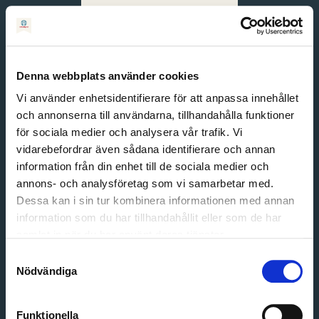
Svenska
English
Denna webbplats använder cookies
Vi använder enhetsidentifierare för att anpassa innehållet
och annonserna till användarna, tillhandahålla funktioner
för sociala medier och analysera vår trafik. Vi
vidarebefordrar även sådana identifierare och annan
information från din enhet till de sociala medier och
annons- och analysföretag som vi samarbetar med.
Dessa kan i sin tur kombinera informationen med annan
information som du har tillhandahållit eller som de har
Email address
samlat in när du har använt deras tjänster.
Password
Samtyckesval
Nödvändiga
Login
Funktionella