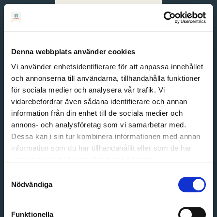
Svenska
English
Denna webbplats använder cookies
Vi använder enhetsidentifierare för att anpassa innehållet
och annonserna till användarna, tillhandahålla funktioner
för sociala medier och analysera vår trafik. Vi
vidarebefordrar även sådana identifierare och annan
information från din enhet till de sociala medier och
annons- och analysföretag som vi samarbetar med.
Dessa kan i sin tur kombinera informationen med annan
information som du har tillhandahållit eller som de har
Email address
samlat in när du har använt deras tjänster.
Password
Samtyckesval
Nödvändiga
Login
Funktionella