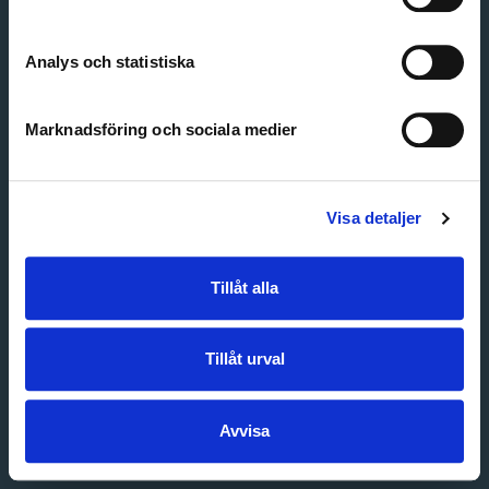
Create account
Forgot password
Customer service
Analys och statistiska
Marknadsföring och sociala medier
Visa detaljer
Tillåt alla
Tillåt urval
Avvisa