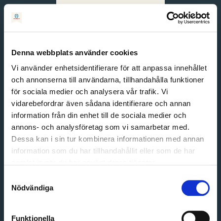
Svenska
English
Denna webbplats använder cookies
Vi använder enhetsidentifierare för att anpassa innehållet
och annonserna till användarna, tillhandahålla funktioner
för sociala medier och analysera vår trafik. Vi
vidarebefordrar även sådana identifierare och annan
information från din enhet till de sociala medier och
annons- och analysföretag som vi samarbetar med.
Dessa kan i sin tur kombinera informationen med annan
information som du har tillhandahållit eller som de har
Email address
samlat in när du har använt deras tjänster.
Password
Samtyckesval
Nödvändiga
Login
Funktionella