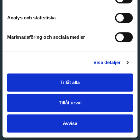
Create account
Forgot password
Customer service
Analys och statistiska
Marknadsföring och sociala medier
Visa detaljer
Tillåt alla
Tillåt urval
Avvisa