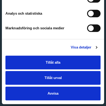
Create account
Forgot password
Customer service
Analys och statistiska
Marknadsföring och sociala medier
Visa detaljer
Tillåt alla
Tillåt urval
Avvisa