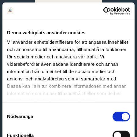
Svenska
English
Denna webbplats använder cookies
Vi använder enhetsidentifierare för att anpassa innehållet
och annonserna till användarna, tillhandahålla funktioner
för sociala medier och analysera vår trafik. Vi
vidarebefordrar även sådana identifierare och annan
information från din enhet till de sociala medier och
annons- och analysföretag som vi samarbetar med.
Dessa kan i sin tur kombinera informationen med annan
information som du har tillhandahållit eller som de har
Email address
samlat in när du har använt deras tjänster.
Password
Samtyckesval
Nödvändiga
Login
Funktionella