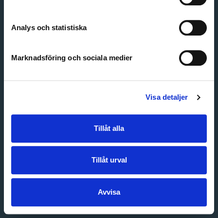
Create account
Forgot password
Customer service
Analys och statistiska
Marknadsföring och sociala medier
Visa detaljer
Tillåt alla
Tillåt urval
Avvisa