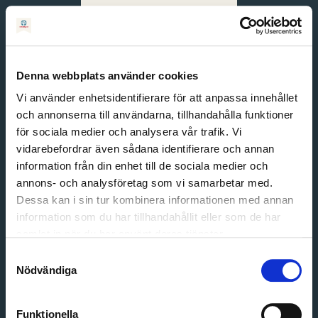
Svenska
English
Denna webbplats använder cookies
Vi använder enhetsidentifierare för att anpassa innehållet
och annonserna till användarna, tillhandahålla funktioner
för sociala medier och analysera vår trafik. Vi
vidarebefordrar även sådana identifierare och annan
information från din enhet till de sociala medier och
annons- och analysföretag som vi samarbetar med.
Dessa kan i sin tur kombinera informationen med annan
information som du har tillhandahållit eller som de har
Email address
samlat in när du har använt deras tjänster.
Password
Samtyckesval
Nödvändiga
Login
Funktionella