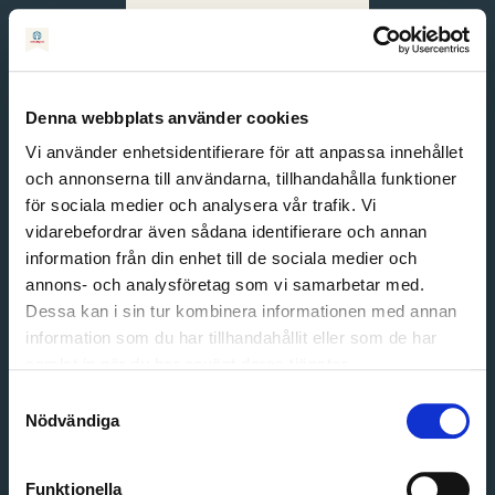
Svenska
English
Denna webbplats använder cookies
Vi använder enhetsidentifierare för att anpassa innehållet
och annonserna till användarna, tillhandahålla funktioner
för sociala medier och analysera vår trafik. Vi
vidarebefordrar även sådana identifierare och annan
information från din enhet till de sociala medier och
annons- och analysföretag som vi samarbetar med.
Dessa kan i sin tur kombinera informationen med annan
information som du har tillhandahållit eller som de har
Email address
samlat in när du har använt deras tjänster.
Password
Samtyckesval
Nödvändiga
Login
Funktionella