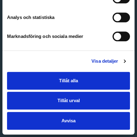
Create account
Forgot password
Customer service
Analys och statistiska
Marknadsföring och sociala medier
Visa detaljer
Tillåt alla
Tillåt urval
Avvisa