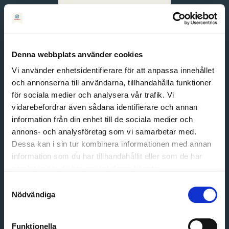
Svenska
English
Denna webbplats använder cookies
Vi använder enhetsidentifierare för att anpassa innehållet
och annonserna till användarna, tillhandahålla funktioner
för sociala medier och analysera vår trafik. Vi
vidarebefordrar även sådana identifierare och annan
information från din enhet till de sociala medier och
annons- och analysföretag som vi samarbetar med.
Dessa kan i sin tur kombinera informationen med annan
information som du har tillhandahållit eller som de har
Email address
samlat in när du har använt deras tjänster.
Password
Samtyckesval
Nödvändiga
Login
Funktionella