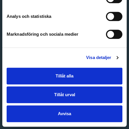
Create account
Forgot password
Customer service
Analys och statistiska
Marknadsföring och sociala medier
Visa detaljer
Tillåt alla
Tillåt urval
Avvisa