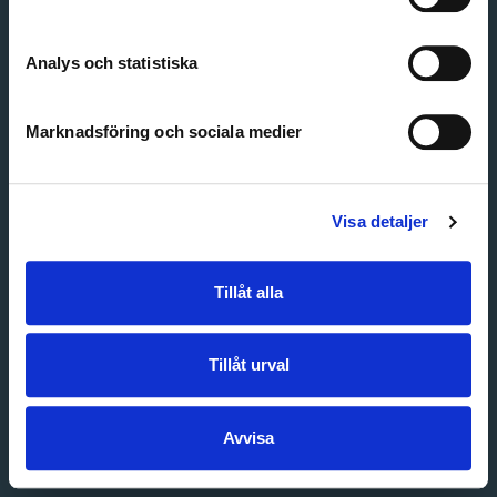
Create account
Forgot password
Customer service
Analys och statistiska
Marknadsföring och sociala medier
Visa detaljer
Tillåt alla
Tillåt urval
Avvisa