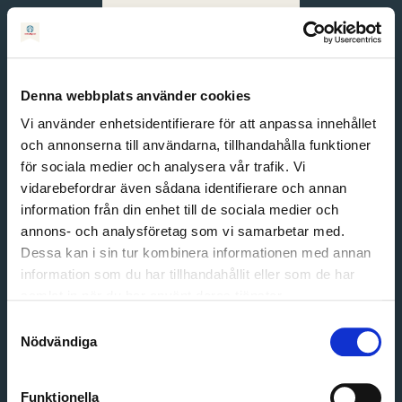
Svenska
English
Denna webbplats använder cookies
Vi använder enhetsidentifierare för att anpassa innehållet
och annonserna till användarna, tillhandahålla funktioner
för sociala medier och analysera vår trafik. Vi
vidarebefordrar även sådana identifierare och annan
information från din enhet till de sociala medier och
annons- och analysföretag som vi samarbetar med.
Dessa kan i sin tur kombinera informationen med annan
information som du har tillhandahållit eller som de har
Email address
samlat in när du har använt deras tjänster.
Password
Samtyckesval
Nödvändiga
Login
Funktionella