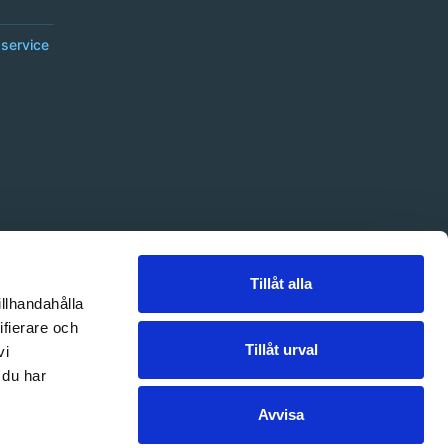
service
Tillåt alla
illhandahålla
ifierare och
Tillåt urval
vi
 du har
Avvisa