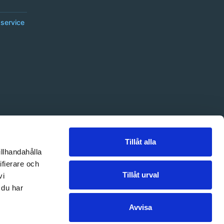
service
Tillåt alla
illhandahålla
ifierare och
Tillåt urval
vi
 du har
Avvisa