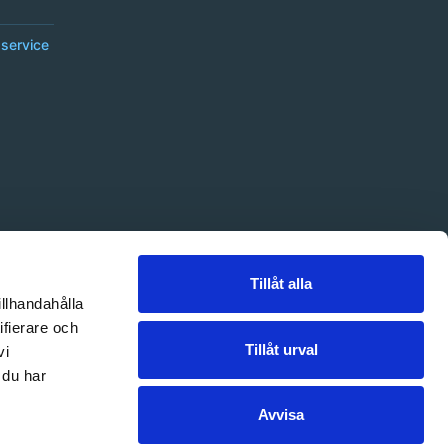
service
Tillåt alla
illhandahålla
ifierare och
Tillåt urval
vi
 du har
Avvisa