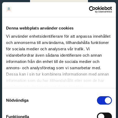
Svenska
English
Denna webbplats använder cookies
Vi använder enhetsidentifierare för att anpassa innehållet
och annonserna till användarna, tillhandahålla funktioner
för sociala medier och analysera vår trafik. Vi
vidarebefordrar även sådana identifierare och annan
information från din enhet till de sociala medier och
annons- och analysföretag som vi samarbetar med.
Dessa kan i sin tur kombinera informationen med annan
information som du har tillhandahållit eller som de har
Email address
samlat in när du har använt deras tjänster.
Password
Samtyckesval
Nödvändiga
Login
Funktionella