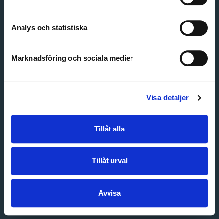
Create account
Forgot password
Customer service
Analys och statistiska
Marknadsföring och sociala medier
Visa detaljer
Tillåt alla
Tillåt urval
Avvisa