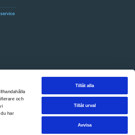
service
Tillåt alla
illhandahålla
ifierare och
Tillåt urval
vi
 du har
Avvisa