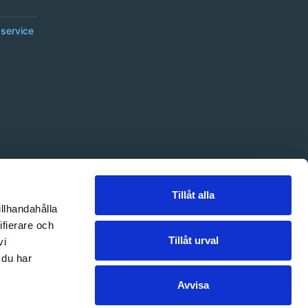
service
Tillåt alla
illhandahålla
ifierare och
Tillåt urval
vi
 du har
Avvisa