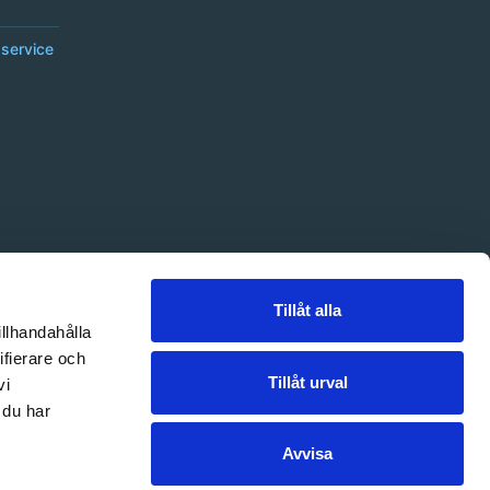
service
Tillåt alla
illhandahålla
ifierare och
Tillåt urval
vi
 du har
Avvisa