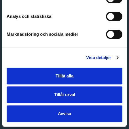
Create account
Forgot password
Customer service
Analys och statistiska
Marknadsföring och sociala medier
Visa detaljer
Tillåt alla
Tillåt urval
Avvisa