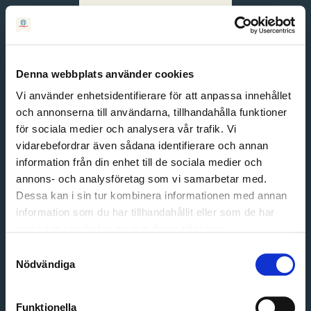
Svenska
English
Denna webbplats använder cookies
Vi använder enhetsidentifierare för att anpassa innehållet
och annonserna till användarna, tillhandahålla funktioner
för sociala medier och analysera vår trafik. Vi
vidarebefordrar även sådana identifierare och annan
information från din enhet till de sociala medier och
annons- och analysföretag som vi samarbetar med.
Dessa kan i sin tur kombinera informationen med annan
information som du har tillhandahållit eller som de har
Email address
samlat in när du har använt deras tjänster.
Password
Samtyckesval
Nödvändiga
Login
Funktionella