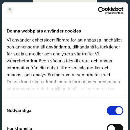
Svenska
English
Denna webbplats använder cookies
Vi använder enhetsidentifierare för att anpassa innehållet
och annonserna till användarna, tillhandahålla funktioner
för sociala medier och analysera vår trafik. Vi
vidarebefordrar även sådana identifierare och annan
information från din enhet till de sociala medier och
annons- och analysföretag som vi samarbetar med.
Dessa kan i sin tur kombinera informationen med annan
information som du har tillhandahållit eller som de har
Email address
samlat in när du har använt deras tjänster.
Password
Samtyckesval
Nödvändiga
Login
Funktionella