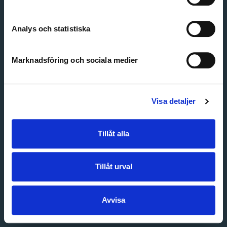
Create account
Forgot password
Customer service
Analys och statistiska
Marknadsföring och sociala medier
Visa detaljer
Tillåt alla
Tillåt urval
Avvisa