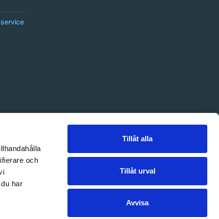
service
Tillåt alla
illhandahålla
ifierare och
Tillåt urval
vi
 du har
Avvisa