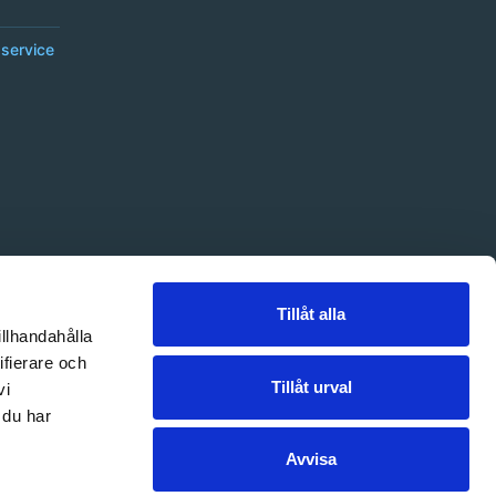
service
Tillåt alla
illhandahålla
ifierare och
Tillåt urval
vi
 du har
Avvisa