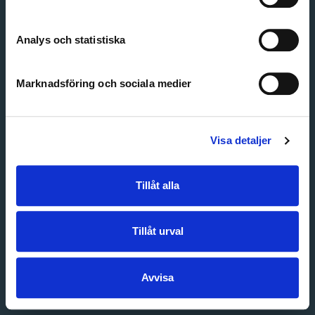
Create account
Forgot password
Customer service
Analys och statistiska
Marknadsföring och sociala medier
Visa detaljer
Tillåt alla
Tillåt urval
Avvisa