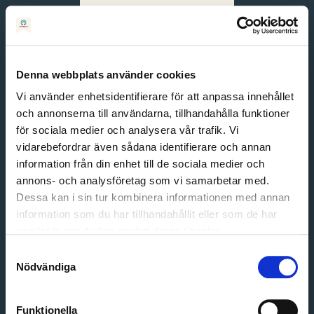
Svenska
English
Denna webbplats använder cookies
Vi använder enhetsidentifierare för att anpassa innehållet
och annonserna till användarna, tillhandahålla funktioner
för sociala medier och analysera vår trafik. Vi
vidarebefordrar även sådana identifierare och annan
information från din enhet till de sociala medier och
annons- och analysföretag som vi samarbetar med.
Dessa kan i sin tur kombinera informationen med annan
information som du har tillhandahållit eller som de har
Email address
samlat in när du har använt deras tjänster.
Password
Samtyckesval
Nödvändiga
Login
Funktionella