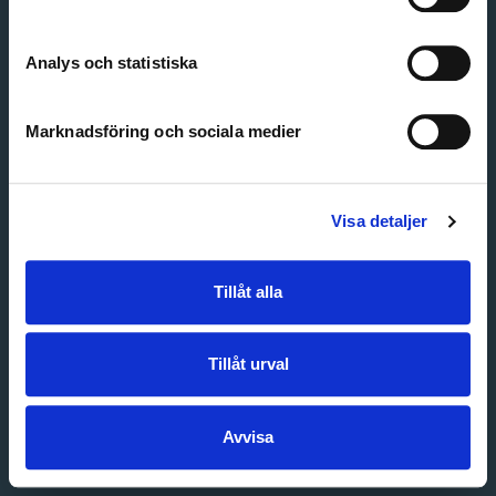
Create account
Forgot password
Customer service
Analys och statistiska
Marknadsföring och sociala medier
Visa detaljer
Tillåt alla
Tillåt urval
Avvisa