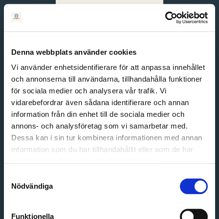
Svenska
English
Denna webbplats använder cookies
Vi använder enhetsidentifierare för att anpassa innehållet
och annonserna till användarna, tillhandahålla funktioner
för sociala medier och analysera vår trafik. Vi
vidarebefordrar även sådana identifierare och annan
information från din enhet till de sociala medier och
annons- och analysföretag som vi samarbetar med.
Dessa kan i sin tur kombinera informationen med annan
information som du har tillhandahållit eller som de har
Email address
samlat in när du har använt deras tjänster.
Password
Samtyckesval
Nödvändiga
Login
Funktionella