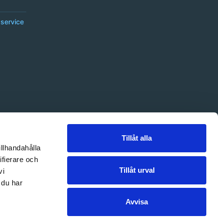
service
Tillåt alla
illhandahålla
ifierare och
Tillåt urval
vi
 du har
Avvisa