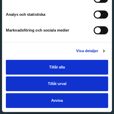
Create account
Forgot password
Customer service
Analys och statistiska
Marknadsföring och sociala medier
Visa detaljer
Tillåt alla
Tillåt urval
Avvisa