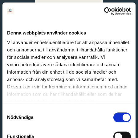
Svenska
English
Denna webbplats använder cookies
Vi använder enhetsidentifierare för att anpassa innehållet
och annonserna till användarna, tillhandahålla funktioner
för sociala medier och analysera vår trafik. Vi
vidarebefordrar även sådana identifierare och annan
information från din enhet till de sociala medier och
annons- och analysföretag som vi samarbetar med.
Dessa kan i sin tur kombinera informationen med annan
information som du har tillhandahållit eller som de har
Email address
samlat in när du har använt deras tjänster.
Password
Samtyckesval
Nödvändiga
Login
Funktionella