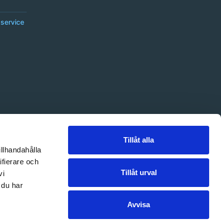
service
Tillåt alla
illhandahålla
ifierare och
Tillåt urval
vi
 du har
Avvisa