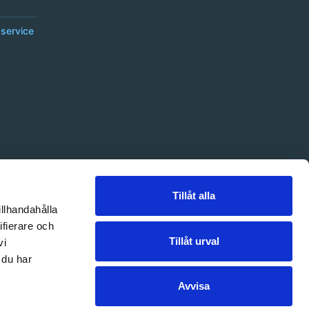
service
Tillåt alla
illhandahålla
ifierare och
Tillåt urval
vi
 du har
Avvisa