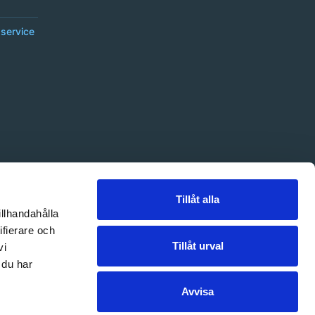
service
Tillåt alla
illhandahålla
ifierare och
Tillåt urval
vi
 du har
Avvisa