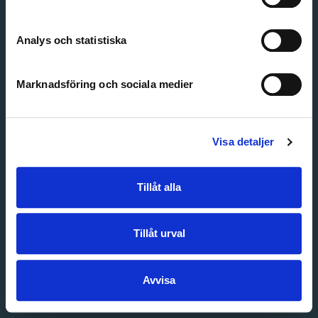
Create account
Forgot password
Customer service
Analys och statistiska
Marknadsföring och sociala medier
Visa detaljer
Tillåt alla
Tillåt urval
Avvisa