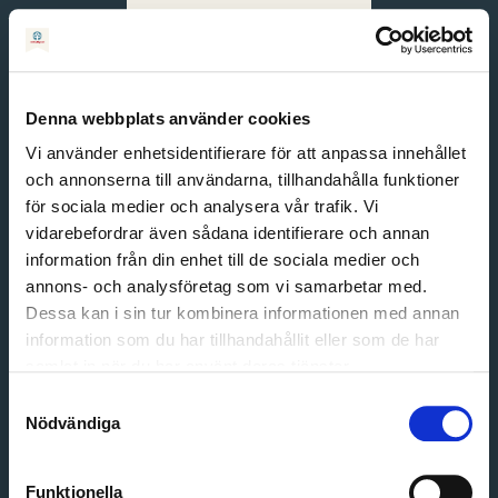
Svenska
English
Denna webbplats använder cookies
Vi använder enhetsidentifierare för att anpassa innehållet
och annonserna till användarna, tillhandahålla funktioner
för sociala medier och analysera vår trafik. Vi
vidarebefordrar även sådana identifierare och annan
information från din enhet till de sociala medier och
annons- och analysföretag som vi samarbetar med.
Dessa kan i sin tur kombinera informationen med annan
information som du har tillhandahållit eller som de har
Email address
samlat in när du har använt deras tjänster.
Password
Samtyckesval
Nödvändiga
Login
Funktionella