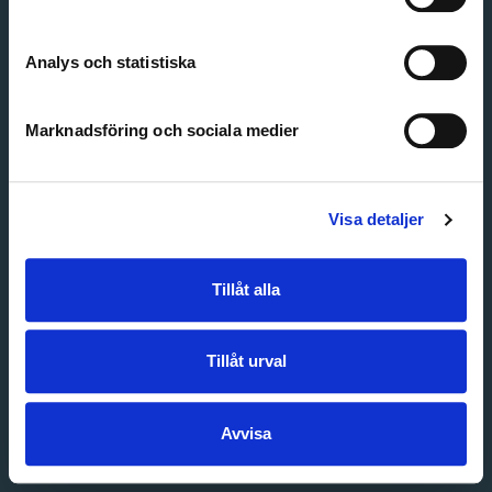
Create account
Forgot password
Customer service
Analys och statistiska
Marknadsföring och sociala medier
Visa detaljer
Tillåt alla
Tillåt urval
Avvisa