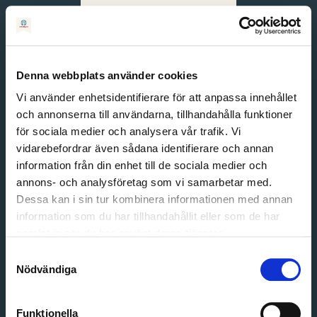
Svenska
English
Denna webbplats använder cookies
Vi använder enhetsidentifierare för att anpassa innehållet
och annonserna till användarna, tillhandahålla funktioner
för sociala medier och analysera vår trafik. Vi
vidarebefordrar även sådana identifierare och annan
information från din enhet till de sociala medier och
annons- och analysföretag som vi samarbetar med.
Dessa kan i sin tur kombinera informationen med annan
information som du har tillhandahållit eller som de har
Email address
samlat in när du har använt deras tjänster.
Password
Samtyckesval
Nödvändiga
Login
Funktionella